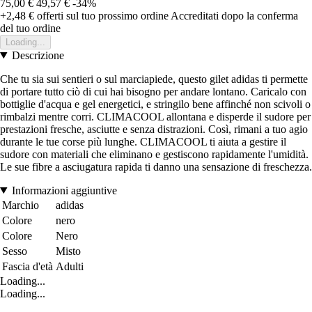
75,00 €
49,57 €
-34%
+2,48 €
offerti sul tuo prossimo ordine
Accreditati dopo la conferma
del tuo ordine
Loading...
Descrizione
Che tu sia sui sentieri o sul marciapiede, questo gilet adidas ti permette
di portare tutto ciò di cui hai bisogno per andare lontano. Caricalo con
bottiglie d'acqua e gel energetici, e stringilo bene affinché non scivoli o
rimbalzi mentre corri. CLIMACOOL allontana e disperde il sudore per
prestazioni fresche, asciutte e senza distrazioni. Così, rimani a tuo agio
durante le tue corse più lunghe. CLIMACOOL ti aiuta a gestire il
sudore con materiali che eliminano e gestiscono rapidamente l'umidità.
Le sue fibre a asciugatura rapida ti danno una sensazione di freschezza.
Informazioni aggiuntive
Marchio
adidas
Colore
nero
Colore
Nero
Sesso
Misto
Fascia d'età
Adulti
Loading...
Loading...