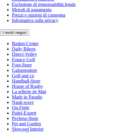
Esclusione di responsabilità legale
Metodi di pagamento
Prezzi e opzioni di consegna
Informativa sulla privacy
I nostri negozi
Basket-Center
Daily Bikers
Direct-Volley
Espace Golf
Foot-Store
Galoppostore
Golf and co
Handball-Store
House of Rugby
La sellerie de Maé
Made in Paradis
Nauti-wave
On-Fight
Padel-Expert
Pecheur-Store
Pet and Garden
Slowood Interior