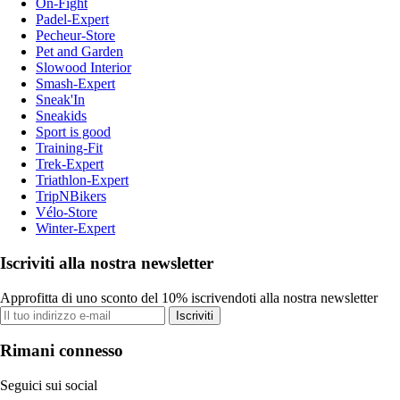
On-Fight
Padel-Expert
Pecheur-Store
Pet and Garden
Slowood Interior
Smash-Expert
Sneak'In
Sneakids
Sport is good
Training-Fit
Trek-Expert
Triathlon-Expert
TripNBikers
Vélo-Store
Winter-Expert
Iscriviti alla nostra newsletter
Approfitta di uno sconto del 10% iscrivendoti alla nostra newsletter
Iscriviti
Rimani connesso
Seguici sui social