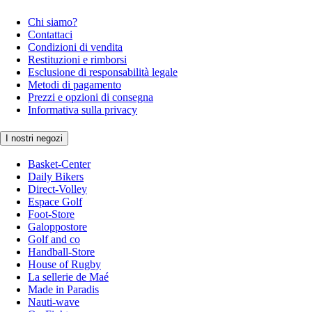
Chi siamo?
Contattaci
Condizioni di vendita
Restituzioni e rimborsi
Esclusione di responsabilità legale
Metodi di pagamento
Prezzi e opzioni di consegna
Informativa sulla privacy
I nostri negozi
Basket-Center
Daily Bikers
Direct-Volley
Espace Golf
Foot-Store
Galoppostore
Golf and co
Handball-Store
House of Rugby
La sellerie de Maé
Made in Paradis
Nauti-wave