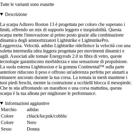
Tutte le varianti sono esaurite
Descrizione
La scarpa Adizero Boston 13 è progettata per coloro che superano i
limiti, offrendo un mix di supporto leggero e traspirabilità. Questa
scarpa mette l'innovazione al primo posto grazie alla combinazione
dinamica degli ammortizzatori Lightstrike e LightstrikePro.
Leggerezza. Velocità. adidas Lightstrike ridefinisce la velocità con una
soletta intermedia ultra leggera progettata per movimenti dinamici e
agili. Associati alle tomaie Energyrods 2.0 in fibra di vetro, queste
tecnologie garantiscono morbidezza e una sensazione di propulsione.
La suola esterna Lighttraxion e la gomma Continental™ sulla parte
anteriore riducono il peso e offrono un'aderenza perfetta per aiutarti a
rimanere ancorato durante la tua corsa. La tomaia in mesh mantiene i
tuoi piedi freschi, mentre la costruzione a occhielli blocca il mesopiede.
Che tu stia affrontando un marathon o una corsa mattutina, questa
scarpa è la tua alleata per migliorare le performance.
Informazioni aggiuntive
Marchio
adidas
Colore
cblack/lucpnk/cobblu
Colore
Nero
Sesso
Donna