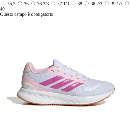
35,5
36
36 2/3
37 1/3
38
38 2/3
39 1/3
40
Questo campo è obbligatorio