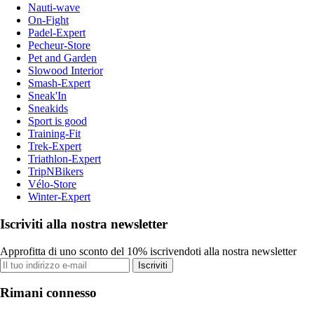
Nauti-wave
On-Fight
Padel-Expert
Pecheur-Store
Pet and Garden
Slowood Interior
Smash-Expert
Sneak'In
Sneakids
Sport is good
Training-Fit
Trek-Expert
Triathlon-Expert
TripNBikers
Vélo-Store
Winter-Expert
Iscriviti alla nostra newsletter
Approfitta di uno sconto del 10% iscrivendoti alla nostra newsletter
Iscriviti
Rimani connesso