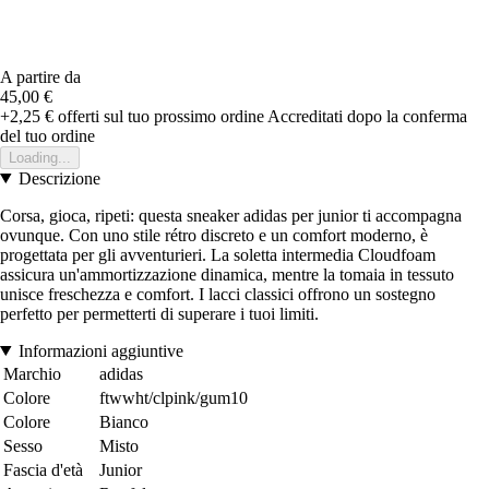
A partire da
45,00 €
+2,25 €
offerti sul tuo prossimo ordine
Accreditati dopo la conferma
del tuo ordine
Loading...
Descrizione
Corsa, gioca, ripeti: questa sneaker adidas per junior ti accompagna
ovunque. Con uno stile rétro discreto e un comfort moderno, è
progettata per gli avventurieri. La soletta intermedia Cloudfoam
assicura un'ammortizzazione dinamica, mentre la tomaia in tessuto
unisce freschezza e comfort. I lacci classici offrono un sostegno
perfetto per permetterti di superare i tuoi limiti.
Informazioni aggiuntive
Marchio
adidas
Colore
ftwwht/clpink/gum10
Colore
Bianco
Sesso
Misto
Fascia d'età
Junior