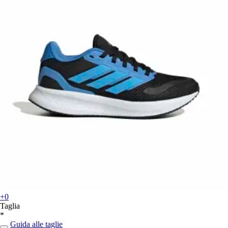
+0
Taglia
*
Guida alle taglie