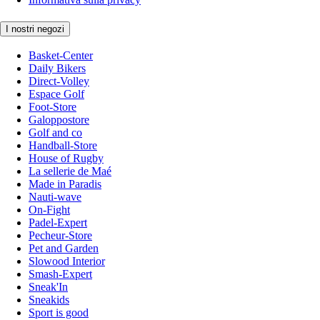
I nostri negozi
Basket-Center
Daily Bikers
Direct-Volley
Espace Golf
Foot-Store
Galoppostore
Golf and co
Handball-Store
House of Rugby
La sellerie de Maé
Made in Paradis
Nauti-wave
On-Fight
Padel-Expert
Pecheur-Store
Pet and Garden
Slowood Interior
Smash-Expert
Sneak'In
Sneakids
Sport is good