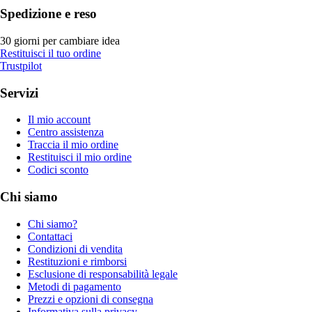
Spedizione e reso
30 giorni per cambiare idea
Restituisci il tuo ordine
Trustpilot
Servizi
Il mio account
Centro assistenza
Traccia il mio ordine
Restituisci il mio ordine
Codici sconto
Chi siamo
Chi siamo?
Contattaci
Condizioni di vendita
Restituzioni e rimborsi
Esclusione di responsabilità legale
Metodi di pagamento
Prezzi e opzioni di consegna
Informativa sulla privacy