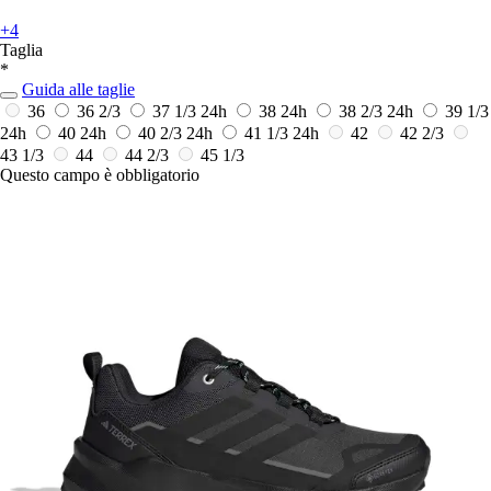
+4
Taglia
*
Guida alle taglie
36
36 2/3
37 1/3
24h
38
24h
38 2/3
24h
39 1/3
24h
40
24h
40 2/3
24h
41 1/3
24h
42
42 2/3
43 1/3
44
44 2/3
45 1/3
Questo campo è obbligatorio