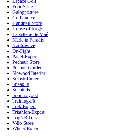
Espace Golf
Foot-Store
Galoppostore
Golf and co
Handball-Store
House of Rugby
La sellerie de Maé
Made in Paradis
Nauti-wave
On-Fight
Padel-Expert
Pecheur-Store
Pet and Garden
Slowood Interior
Smash-Expert
Sneak'In
Sneakids
Sport is good
Training-Fit
Trek-Expert
Triathlon-Expert
TripNBikers
Vélo-Store
Winter-Expert