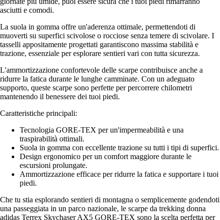
giornate più umide, puoi essere sicura che i tuoi piedi rimarranno
asciutti e comodi.
La suola in gomma offre un'aderenza ottimale, permettendoti di
muoverti su superfici scivolose o rocciose senza temere di scivolare. I
tasselli appositamente progettati garantiscono massima stabilità e
trazione, essenziale per esplorare sentieri vari con tutta sicurezza.
L'ammortizzazione confortevole delle scarpe contribuisce anche a
ridurre la fatica durante le lunghe camminate. Con un adeguato
supporto, queste scarpe sono perfette per percorrere chilometri
mantenendo il benessere dei tuoi piedi.
Caratteristiche principali:
Tecnologia GORE-TEX per un'impermeabilità e una
traspirabilità ottimali.
Suola in gomma con eccellente trazione su tutti i tipi di superfici.
Design ergonomico per un comfort maggiore durante le
escursioni prolungate.
Ammortizzazione efficace per ridurre la fatica e supportare i tuoi
piedi.
Che tu stia esplorando sentieri di montagna o semplicemente godendoti
una passeggiata in un parco nazionale, le scarpe da trekking donna
adidas Terrex Skychaser AX5 GORE-TEX sono la scelta perfetta per