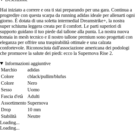
Hai iniziato a correre e ora ti stai preparando per una gara. Continua a
progredire con questa scarpa da running adidas ideale per allenarti ogni
giorno. È dotata di una soletta intermedial Dreamstrike+, la nostra
super schiuma leggera creata per il comfort. Le parti superiori di
supporto guidano il tuo piede dal tallone alla punta. La nostra nuova
tomaia in mesh tecnico e il nostro tallone premium sono progettati con
eleganza per offrire una traspirabilità ottimale e una calzata
confortevole. Riconosciuta dall'associazione americana dei podologi
che promuove la salute dei piedi: ecco la Supernova Rise 2.
Informazioni aggiuntive
Marchio
adidas
Colore
cblack/pullim/blufus
Colore
Nero
Sesso
Uomo
Fascia d'età
Adulti
Assortimento
Supernova
Drop
10 mm
Stabilità
Neutre
Loading...
Loading...