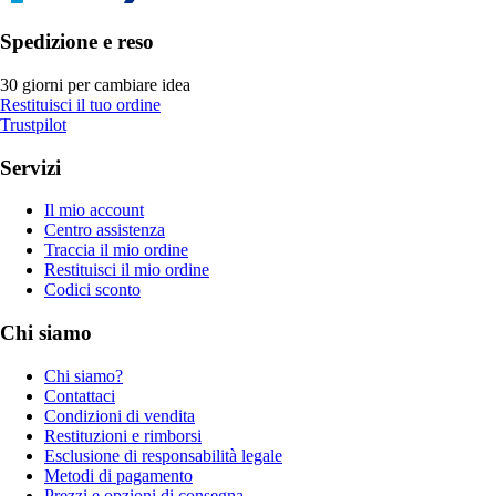
Spedizione e reso
30 giorni per cambiare idea
Restituisci il tuo ordine
Trustpilot
Servizi
Il mio account
Centro assistenza
Traccia il mio ordine
Restituisci il mio ordine
Codici sconto
Chi siamo
Chi siamo?
Contattaci
Condizioni di vendita
Restituzioni e rimborsi
Esclusione di responsabilità legale
Metodi di pagamento
Prezzi e opzioni di consegna