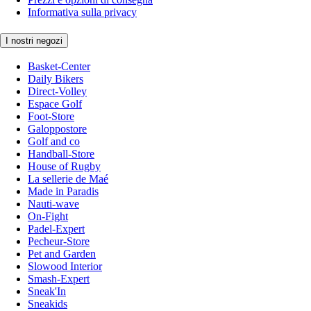
Informativa sulla privacy
I nostri negozi
Basket-Center
Daily Bikers
Direct-Volley
Espace Golf
Foot-Store
Galoppostore
Golf and co
Handball-Store
House of Rugby
La sellerie de Maé
Made in Paradis
Nauti-wave
On-Fight
Padel-Expert
Pecheur-Store
Pet and Garden
Slowood Interior
Smash-Expert
Sneak'In
Sneakids