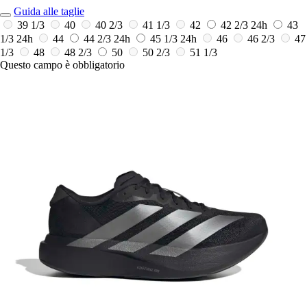
Guida alle taglie
39 1/3
40
40 2/3
41 1/3
42
42 2/3
24h
43
1/3
24h
44
44 2/3
24h
45 1/3
24h
46
46 2/3
47
1/3
48
48 2/3
50
50 2/3
51 1/3
Questo campo è obbligatorio