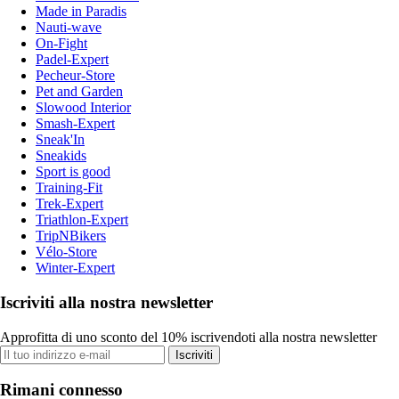
Made in Paradis
Nauti-wave
On-Fight
Padel-Expert
Pecheur-Store
Pet and Garden
Slowood Interior
Smash-Expert
Sneak'In
Sneakids
Sport is good
Training-Fit
Trek-Expert
Triathlon-Expert
TripNBikers
Vélo-Store
Winter-Expert
Iscriviti alla nostra newsletter
Approfitta di uno sconto del 10% iscrivendoti alla nostra newsletter
Iscriviti
Rimani connesso