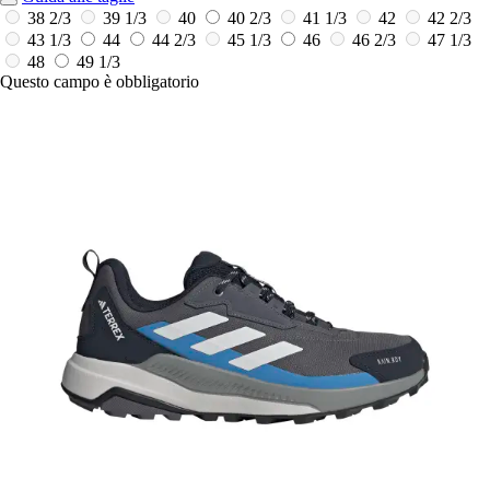
38 2/3
39 1/3
40
40 2/3
41 1/3
42
42 2/3
43 1/3
44
44 2/3
45 1/3
46
46 2/3
47 1/3
48
49 1/3
Questo campo è obbligatorio