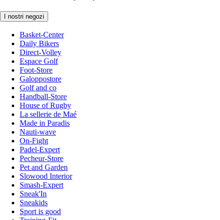
I nostri negozi
Basket-Center
Daily Bikers
Direct-Volley
Espace Golf
Foot-Store
Galoppostore
Golf and co
Handball-Store
House of Rugby
La sellerie de Maé
Made in Paradis
Nauti-wave
On-Fight
Padel-Expert
Pecheur-Store
Pet and Garden
Slowood Interior
Smash-Expert
Sneak'In
Sneakids
Sport is good