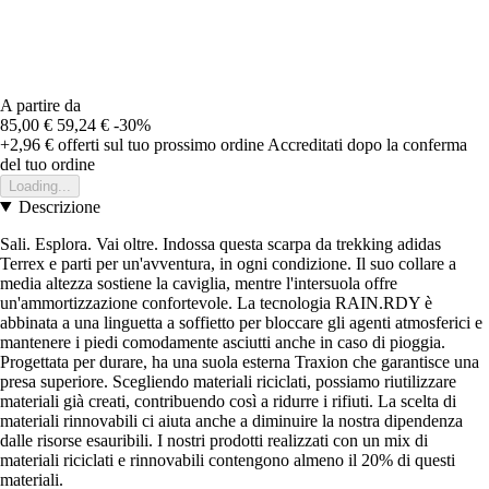
A partire da
85,00 €
59,24 €
-30%
+2,96 €
offerti sul tuo prossimo ordine
Accreditati dopo la conferma
del tuo ordine
Loading...
Descrizione
Sali. Esplora. Vai oltre. Indossa questa scarpa da trekking adidas
Terrex e parti per un'avventura, in ogni condizione. Il suo collare a
media altezza sostiene la caviglia, mentre l'intersuola offre
un'ammortizzazione confortevole. La tecnologia RAIN.RDY è
abbinata a una linguetta a soffietto per bloccare gli agenti atmosferici e
mantenere i piedi comodamente asciutti anche in caso di pioggia.
Progettata per durare, ha una suola esterna Traxion che garantisce una
presa superiore. Scegliendo materiali riciclati, possiamo riutilizzare
materiali già creati, contribuendo così a ridurre i rifiuti. La scelta di
materiali rinnovabili ci aiuta anche a diminuire la nostra dipendenza
dalle risorse esauribili. I nostri prodotti realizzati con un mix di
materiali riciclati e rinnovabili contengono almeno il 20% di questi
materiali.