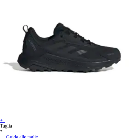
+1
Taglia
*
Guida alle taglie