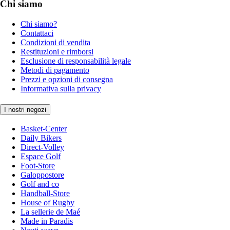
Chi siamo
Chi siamo?
Contattaci
Condizioni di vendita
Restituzioni e rimborsi
Esclusione di responsabilità legale
Metodi di pagamento
Prezzi e opzioni di consegna
Informativa sulla privacy
I nostri negozi
Basket-Center
Daily Bikers
Direct-Volley
Espace Golf
Foot-Store
Galoppostore
Golf and co
Handball-Store
House of Rugby
La sellerie de Maé
Made in Paradis