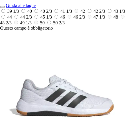
*
Guida alle taglie
39 1/3
40
40 2/3
41 1/3
42
42 2/3
43 1/3
44
44 2/3
45 1/3
46
46 2/3
47 1/3
48
48 2/3
49 1/3
50
50 2/3
Questo campo è obbligatorio