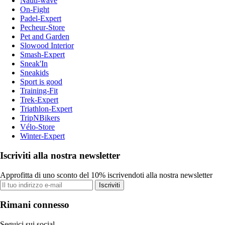
Nauti-wave
On-Fight
Padel-Expert
Pecheur-Store
Pet and Garden
Slowood Interior
Smash-Expert
Sneak'In
Sneakids
Sport is good
Training-Fit
Trek-Expert
Triathlon-Expert
TripNBikers
Vélo-Store
Winter-Expert
Iscriviti alla nostra newsletter
Approfitta di uno sconto del 10% iscrivendoti alla nostra newsletter
Iscriviti
Rimani connesso
Seguici sui social