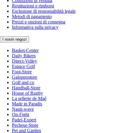
Condizioni di vendita
Restituzioni e rimborsi
Esclusione di responsabilità legale
Metodi di pagamento
Prezzi e opzioni di consegna
Informativa sulla privacy
I nostri negozi
Basket-Center
Daily Bikers
Direct-Volley
Espace Golf
Foot-Store
Galoppostore
Golf and co
Handball-Store
House of Rugby
La sellerie de Maé
Made in Paradis
Nauti-wave
On-Fight
Padel-Expert
Pecheur-Store
Pet and Garden