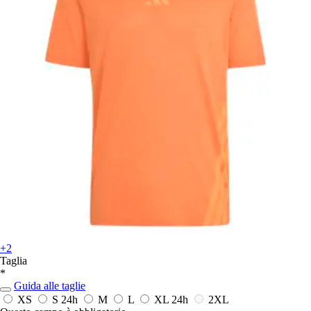
+2
Taglia
*
Guida alle taglie
XS
S
24h
M
L
XL
24h
2XL