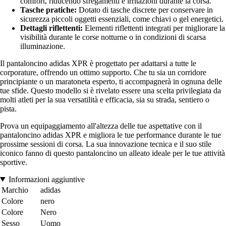
comfort, riducendo sfregamenti e irritazioni durante la corsa.
Tasche pratiche:
Dotato di tasche discrete per conservare in
sicurezza piccoli oggetti essenziali, come chiavi o gel energetici.
Dettagli riflettenti:
Elementi riflettenti integrati per migliorare la
visibilità durante le corse notturne o in condizioni di scarsa
illuminazione.
Il pantaloncino adidas XPR è progettato per adattarsi a tutte le
corporature, offrendo un ottimo supporto. Che tu sia un corridore
principiante o un maratoneta esperto, ti accompagnerà in ognuna delle
tue sfide. Questo modello si è rivelato essere una scelta privilegiata da
molti atleti per la sua versatilità e efficacia, sia su strada, sentiero o
pista.
Prova un equipaggiamento all'altezza delle tue aspettative con il
pantaloncino adidas XPR e migliora le tue performance durante le tue
prossime sessioni di corsa. La sua innovazione tecnica e il suo stile
iconico fanno di questo pantaloncino un alleato ideale per le tue attività
sportive.
Informazioni aggiuntive
Marchio
adidas
Colore
nero
Colore
Nero
Sesso
Uomo