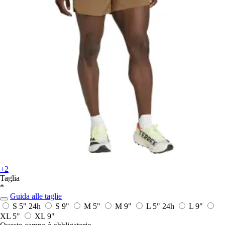
+2
Taglia
*
Guida alle taglie
S 5"
24h
S 9"
M 5"
M 9"
L 5"
24h
L 9"
XL 5"
XL 9"