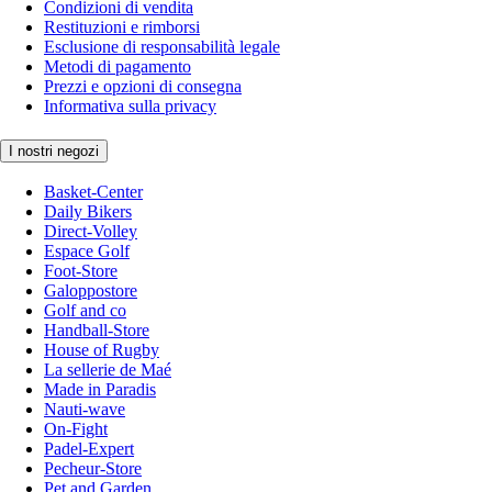
Condizioni di vendita
Restituzioni e rimborsi
Esclusione di responsabilità legale
Metodi di pagamento
Prezzi e opzioni di consegna
Informativa sulla privacy
I nostri negozi
Basket-Center
Daily Bikers
Direct-Volley
Espace Golf
Foot-Store
Galoppostore
Golf and co
Handball-Store
House of Rugby
La sellerie de Maé
Made in Paradis
Nauti-wave
On-Fight
Padel-Expert
Pecheur-Store
Pet and Garden