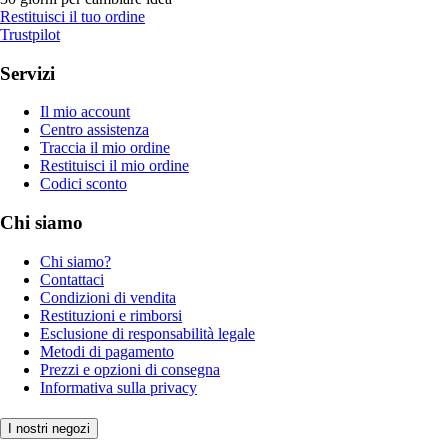
Restituisci il tuo ordine
Trustpilot
Servizi
Il mio account
Centro assistenza
Traccia il mio ordine
Restituisci il mio ordine
Codici sconto
Chi siamo
Chi siamo?
Contattaci
Condizioni di vendita
Restituzioni e rimborsi
Esclusione di responsabilità legale
Metodi di pagamento
Prezzi e opzioni di consegna
Informativa sulla privacy
I nostri negozi