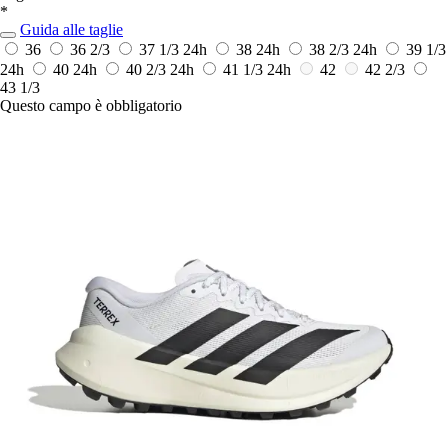
*
Guida alle taglie
36
36 2/3
37 1/3
24h
38
24h
38 2/3
24h
39 1/3
24h
40
24h
40 2/3
24h
41 1/3
24h
42
42 2/3
43 1/3
Questo campo è obbligatorio