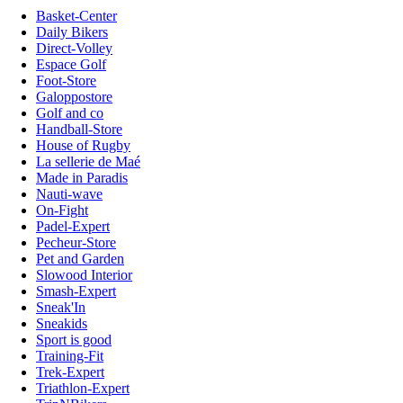
Basket-Center
Daily Bikers
Direct-Volley
Espace Golf
Foot-Store
Galoppostore
Golf and co
Handball-Store
House of Rugby
La sellerie de Maé
Made in Paradis
Nauti-wave
On-Fight
Padel-Expert
Pecheur-Store
Pet and Garden
Slowood Interior
Smash-Expert
Sneak'In
Sneakids
Sport is good
Training-Fit
Trek-Expert
Triathlon-Expert