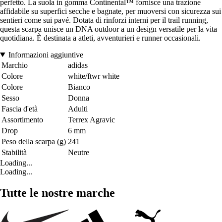
perfetto. La suola in gomma Continental™ fornisce una trazione
affidabile su superfici secche e bagnate, per muoversi con sicurezza sui
sentieri come sui pavé. Dotata di rinforzi interni per il trail running,
questa scarpa unisce un DNA outdoor a un design versatile per la vita
quotidiana. È destinata a atleti, avventurieri e runner occasionali.
Informazioni aggiuntive
Marchio
adidas
Colore
white/ftwr white
Colore
Bianco
Sesso
Donna
Fascia d'età
Adulti
Assortimento
Terrex Agravic
Drop
6 mm
Peso della scarpa (g)
241
Stabilità
Neutre
Loading...
Loading...
Tutte le nostre marche