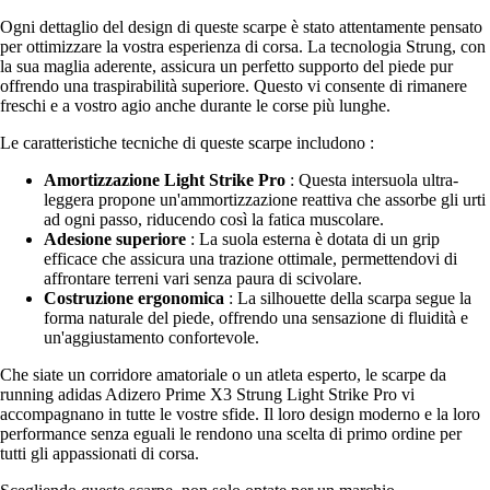
Ogni dettaglio del design di queste scarpe è stato attentamente pensato
per ottimizzare la vostra esperienza di corsa. La tecnologia Strung, con
la sua maglia aderente, assicura un perfetto supporto del piede pur
offrendo una traspirabilità superiore. Questo vi consente di rimanere
freschi e a vostro agio anche durante le corse più lunghe.
Le caratteristiche tecniche di queste scarpe includono :
Amortizzazione Light Strike Pro
: Questa intersuola ultra-
leggera propone un'ammortizzazione reattiva che assorbe gli urti
ad ogni passo, riducendo così la fatica muscolare.
Adesione superiore
: La suola esterna è dotata di un grip
efficace che assicura una trazione ottimale, permettendovi di
affrontare terreni vari senza paura di scivolare.
Costruzione ergonomica
: La silhouette della scarpa segue la
forma naturale del piede, offrendo una sensazione di fluidità e
un'aggiustamento confortevole.
Che siate un corridore amatoriale o un atleta esperto, le scarpe da
running adidas Adizero Prime X3 Strung Light Strike Pro vi
accompagnano in tutte le vostre sfide. Il loro design moderno e la loro
performance senza eguali le rendono una scelta di primo ordine per
tutti gli appassionati di corsa.