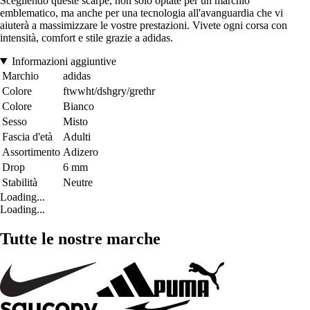
Scegliendo queste scarpe, non solo optate per un marchio
emblematico, ma anche per una tecnologia all'avanguardia che vi
aiuterà a massimizzare le vostre prestazioni. Vivete ogni corsa con
intensità, comfort e stile grazie a adidas.
Informazioni aggiuntive
Marchio
adidas
Colore
ftwwht/dshgry/grethr
Colore
Bianco
Sesso
Misto
Fascia d'età
Adulti
Assortimento
Adizero
Drop
6 mm
Stabilità
Neutre
Loading...
Loading...
Tutte le nostre marche