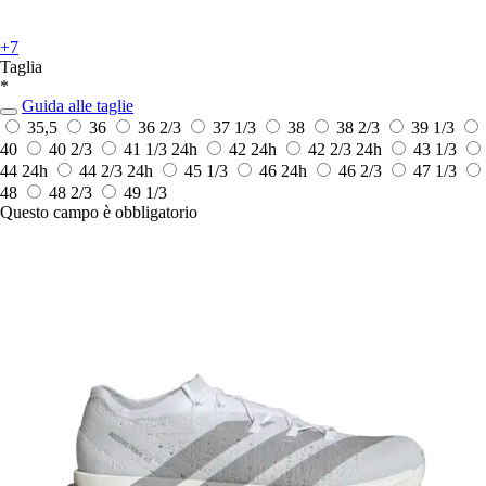
+7
Taglia
*
Guida alle taglie
35,5
36
36 2/3
37 1/3
38
38 2/3
39 1/3
40
40 2/3
41 1/3
24h
42
24h
42 2/3
24h
43 1/3
44
24h
44 2/3
24h
45 1/3
46
24h
46 2/3
47 1/3
48
48 2/3
49 1/3
Questo campo è obbligatorio