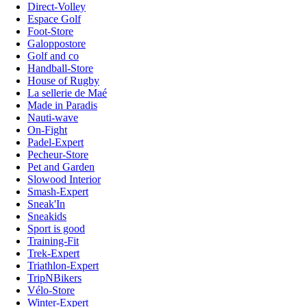
Direct-Volley
Espace Golf
Foot-Store
Galoppostore
Golf and co
Handball-Store
House of Rugby
La sellerie de Maé
Made in Paradis
Nauti-wave
On-Fight
Padel-Expert
Pecheur-Store
Pet and Garden
Slowood Interior
Smash-Expert
Sneak'In
Sneakids
Sport is good
Training-Fit
Trek-Expert
Triathlon-Expert
TripNBikers
Vélo-Store
Winter-Expert