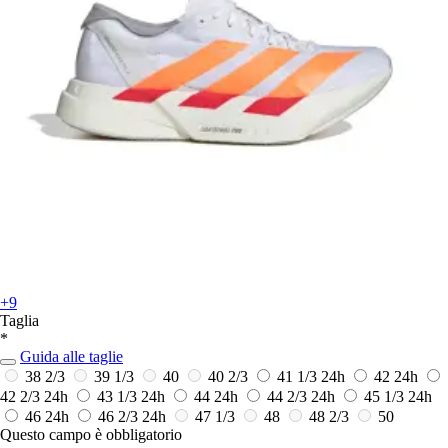
+9
Taglia
*
Guida alle taglie
38 2/3
39 1/3
40
40 2/3
41 1/3
24h
42
24h
42 2/3
24h
43 1/3
24h
44
24h
44 2/3
24h
45 1/3
24h
46
24h
46 2/3
24h
47 1/3
48
48 2/3
50
Questo campo è obbligatorio