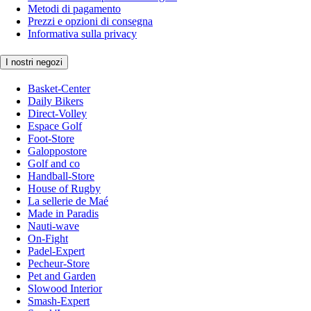
Metodi di pagamento
Prezzi e opzioni di consegna
Informativa sulla privacy
I nostri negozi
Basket-Center
Daily Bikers
Direct-Volley
Espace Golf
Foot-Store
Galoppostore
Golf and co
Handball-Store
House of Rugby
La sellerie de Maé
Made in Paradis
Nauti-wave
On-Fight
Padel-Expert
Pecheur-Store
Pet and Garden
Slowood Interior
Smash-Expert