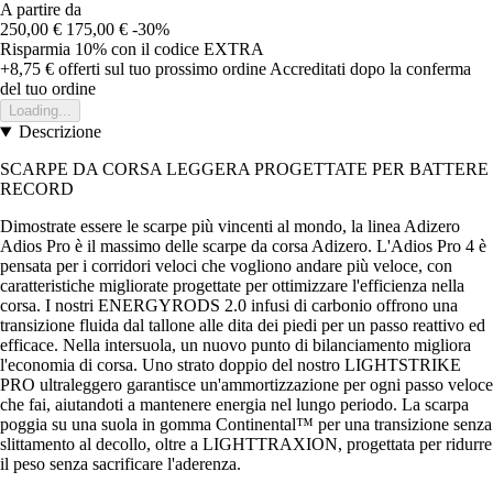
A partire da
250,00 €
175,00 €
-30%
Risparmia 10%
con il codice
EXTRA
+8,75 €
offerti sul tuo prossimo ordine
Accreditati dopo la conferma
del tuo ordine
Loading...
Descrizione
SCARPE DA CORSA LEGGERA PROGETTATE PER BATTERE
RECORD
Dimostrate essere le scarpe più vincenti al mondo, la linea Adizero
Adios Pro è il massimo delle scarpe da corsa Adizero. L'Adios Pro 4 è
pensata per i corridori veloci che vogliono andare più veloce, con
caratteristiche migliorate progettate per ottimizzare l'efficienza nella
corsa. I nostri ENERGYRODS 2.0 infusi di carbonio offrono una
transizione fluida dal tallone alle dita dei piedi per un passo reattivo ed
efficace. Nella intersuola, un nuovo punto di bilanciamento migliora
l'economia di corsa. Uno strato doppio del nostro LIGHTSTRIKE
PRO ultraleggero garantisce un'ammortizzazione per ogni passo veloce
che fai, aiutandoti a mantenere energia nel lungo periodo. La scarpa
poggia su una suola in gomma Continental™ per una transizione senza
slittamento al decollo, oltre a LIGHTTRAXION, progettata per ridurre
il peso senza sacrificare l'aderenza.