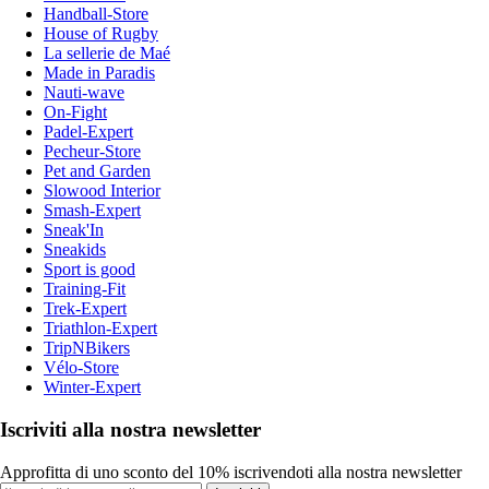
Handball-Store
House of Rugby
La sellerie de Maé
Made in Paradis
Nauti-wave
On-Fight
Padel-Expert
Pecheur-Store
Pet and Garden
Slowood Interior
Smash-Expert
Sneak'In
Sneakids
Sport is good
Training-Fit
Trek-Expert
Triathlon-Expert
TripNBikers
Vélo-Store
Winter-Expert
Iscriviti alla nostra newsletter
Approfitta di uno sconto del 10% iscrivendoti alla nostra newsletter