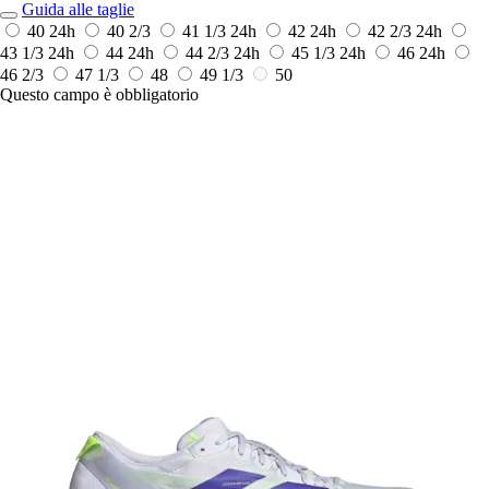
Guida alle taglie
40
24h
40 2/3
41 1/3
24h
42
24h
42 2/3
24h
43 1/3
24h
44
24h
44 2/3
24h
45 1/3
24h
46
24h
46 2/3
47 1/3
48
49 1/3
50
Questo campo è obbligatorio