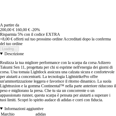
A partire da
200,00 €
160,00 €
-20%
Risparmia 5%
con il codice
EXTRA
+8,00 €
offerti sul tuo prossimo ordine
Accreditati dopo la conferma
del tuo ordine
Loading...
Descrizione
Realizza la tua migliore performance con la scarpa da corsa Adizero
Takumi Sen 11, progettata per chi si esprime nell'energia dei giorni di
corsa. Una tomaia Lightlock assicura una calzata sicura e confortevole
per aiutarti a concentrarti. La tecnologia LightstrikePro offre
un'ammortizzazione leggera e favorisce il ritorno dinamico. La suola
Lighttraxion e la gomma Continental™ nella parte anteriore riducono il
peso e migliorano la presa. Che tu sia un concorrente o un
appassionato runner, questa scarpa è pensata per aiutarti a superare i
tuoi limiti. Scopri lo spirito audace di adidas e corri con fiducia.
Informazioni aggiuntive
Marchio
adidas