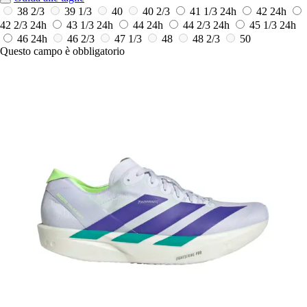
38 2/3
39 1/3
40
40 2/3
41 1/3
24h
42
24h
42 2/3
24h
43 1/3
24h
44
24h
44 2/3
24h
45 1/3
24h
46
24h
46 2/3
47 1/3
48
48 2/3
50
Questo campo è obbligatorio