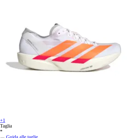
+1
Taglia
*
Guida alle taglie