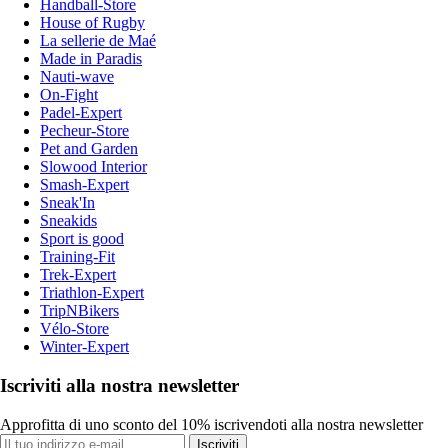
Handball-Store
House of Rugby
La sellerie de Maé
Made in Paradis
Nauti-wave
On-Fight
Padel-Expert
Pecheur-Store
Pet and Garden
Slowood Interior
Smash-Expert
Sneak'In
Sneakids
Sport is good
Training-Fit
Trek-Expert
Triathlon-Expert
TripNBikers
Vélo-Store
Winter-Expert
Iscriviti alla nostra newsletter
Approfitta di uno sconto del 10% iscrivendoti alla nostra newsletter
Iscriviti