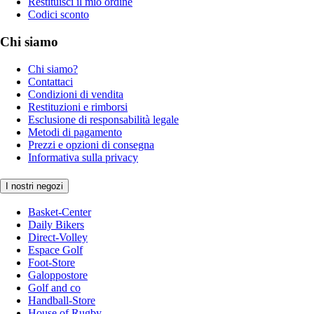
Restituisci il mio ordine
Codici sconto
Chi siamo
Chi siamo?
Contattaci
Condizioni di vendita
Restituzioni e rimborsi
Esclusione di responsabilità legale
Metodi di pagamento
Prezzi e opzioni di consegna
Informativa sulla privacy
I nostri negozi
Basket-Center
Daily Bikers
Direct-Volley
Espace Golf
Foot-Store
Galoppostore
Golf and co
Handball-Store
House of Rugby