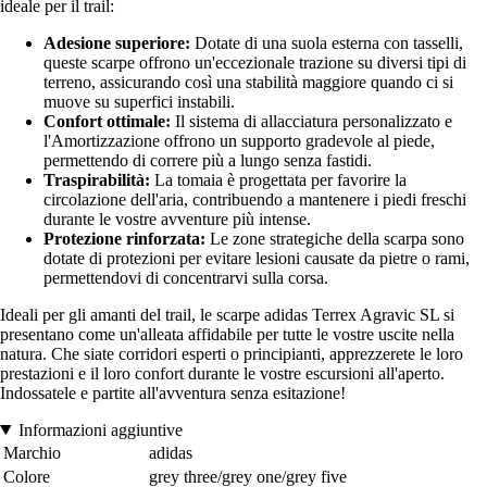
ideale per il trail:
Adesione superiore:
Dotate di una suola esterna con tasselli,
queste scarpe offrono un'eccezionale trazione su diversi tipi di
terreno, assicurando così una stabilità maggiore quando ci si
muove su superfici instabili.
Confort ottimale:
Il sistema di allacciatura personalizzato e
l'Amortizzazione offrono un supporto gradevole al piede,
permettendo di correre più a lungo senza fastidi.
Traspirabilità:
La tomaia è progettata per favorire la
circolazione dell'aria, contribuendo a mantenere i piedi freschi
durante le vostre avventure più intense.
Protezione rinforzata:
Le zone strategiche della scarpa sono
dotate di protezioni per evitare lesioni causate da pietre o rami,
permettendovi di concentrarvi sulla corsa.
Ideali per gli amanti del trail, le scarpe adidas Terrex Agravic SL si
presentano come un'alleata affidabile per tutte le vostre uscite nella
natura. Che siate corridori esperti o principianti, apprezzerete le loro
prestazioni e il loro confort durante le vostre escursioni all'aperto.
Indossatele e partite all'avventura senza esitazione!
Informazioni aggiuntive
Marchio
adidas
Colore
grey three/grey one/grey five