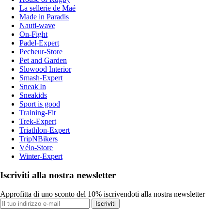
La sellerie de Maé
Made in Paradis
Nauti-wave
On-Fight
Padel-Expert
Pecheur-Store
Pet and Garden
Slowood Interior
Smash-Expert
Sneak'In
Sneakids
Sport is good
Training-Fit
Trek-Expert
Triathlon-Expert
TripNBikers
Vélo-Store
Winter-Expert
Iscriviti alla nostra newsletter
Approfitta di uno sconto del 10% iscrivendoti alla nostra newsletter
Iscriviti