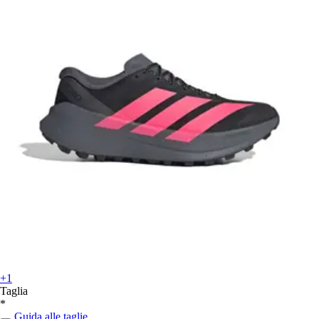
+1
Taglia
*
Guida alle taglie