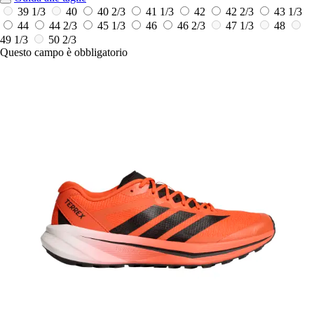
39 1/3
40
40 2/3
41 1/3
42
42 2/3
43 1/3
44
44 2/3
45 1/3
46
46 2/3
47 1/3
48
49 1/3
50 2/3
Questo campo è obbligatorio