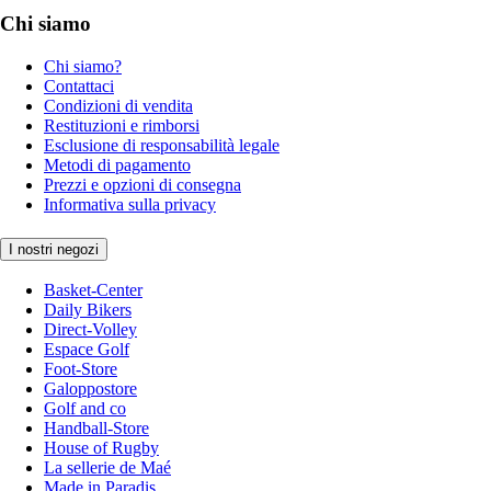
Chi siamo
Chi siamo?
Contattaci
Condizioni di vendita
Restituzioni e rimborsi
Esclusione di responsabilità legale
Metodi di pagamento
Prezzi e opzioni di consegna
Informativa sulla privacy
I nostri negozi
Basket-Center
Daily Bikers
Direct-Volley
Espace Golf
Foot-Store
Galoppostore
Golf and co
Handball-Store
House of Rugby
La sellerie de Maé
Made in Paradis