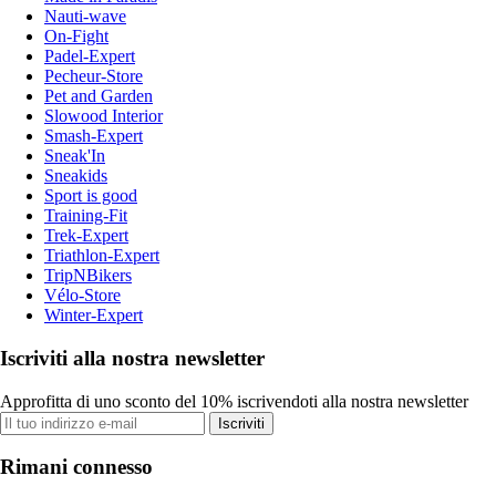
Nauti-wave
On-Fight
Padel-Expert
Pecheur-Store
Pet and Garden
Slowood Interior
Smash-Expert
Sneak'In
Sneakids
Sport is good
Training-Fit
Trek-Expert
Triathlon-Expert
TripNBikers
Vélo-Store
Winter-Expert
Iscriviti alla nostra newsletter
Approfitta di uno sconto del 10% iscrivendoti alla nostra newsletter
Iscriviti
Rimani connesso