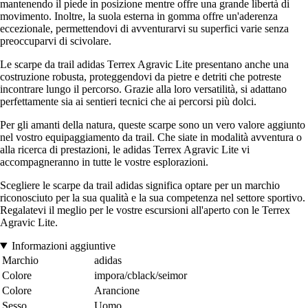
mantenendo il piede in posizione mentre offre una grande libertà di
movimento. Inoltre, la suola esterna in gomma offre un'aderenza
eccezionale, permettendovi di avventurarvi su superfici varie senza
preoccuparvi di scivolare.
Le scarpe da trail adidas Terrex Agravic Lite presentano anche una
costruzione robusta, proteggendovi da pietre e detriti che potreste
incontrare lungo il percorso. Grazie alla loro versatilità, si adattano
perfettamente sia ai sentieri tecnici che ai percorsi più dolci.
Per gli amanti della natura, queste scarpe sono un vero valore aggiunto
nel vostro equipaggiamento da trail. Che siate in modalità avventura o
alla ricerca di prestazioni, le adidas Terrex Agravic Lite vi
accompagneranno in tutte le vostre esplorazioni.
Scegliere le scarpe da trail adidas significa optare per un marchio
riconosciuto per la sua qualità e la sua competenza nel settore sportivo.
Regalatevi il meglio per le vostre escursioni all'aperto con le Terrex
Agravic Lite.
Informazioni aggiuntive
Marchio
adidas
Colore
impora/cblack/seimor
Colore
Arancione
Sesso
Uomo