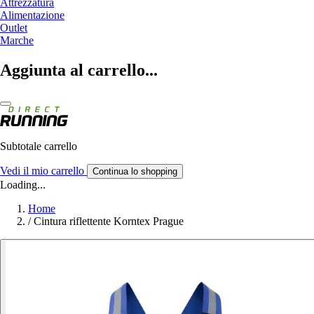
Attrezzatura
Alimentazione
Outlet
Marche
Aggiunta al carrello...
Subtotale carrello
Vedi il mio carrello
Continua lo shopping
Loading...
Home
/
Cintura riflettente Korntex Prague