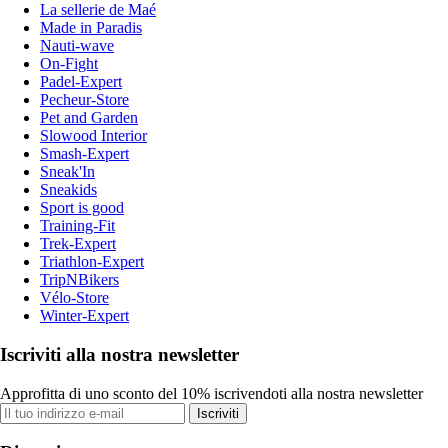
La sellerie de Maé
Made in Paradis
Nauti-wave
On-Fight
Padel-Expert
Pecheur-Store
Pet and Garden
Slowood Interior
Smash-Expert
Sneak'In
Sneakids
Sport is good
Training-Fit
Trek-Expert
Triathlon-Expert
TripNBikers
Vélo-Store
Winter-Expert
Iscriviti alla nostra newsletter
Approfitta di uno sconto del 10% iscrivendoti alla nostra newsletter
Iscriviti