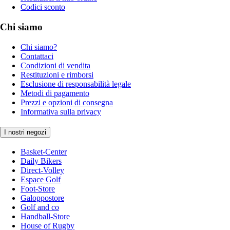
Codici sconto
Chi siamo
Chi siamo?
Contattaci
Condizioni di vendita
Restituzioni e rimborsi
Esclusione di responsabilità legale
Metodi di pagamento
Prezzi e opzioni di consegna
Informativa sulla privacy
I nostri negozi
Basket-Center
Daily Bikers
Direct-Volley
Espace Golf
Foot-Store
Galoppostore
Golf and co
Handball-Store
House of Rugby