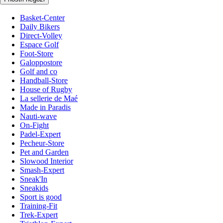
Basket-Center
Daily Bikers
Direct-Volley
Espace Golf
Foot-Store
Galoppostore
Golf and co
Handball-Store
House of Rugby
La sellerie de Maé
Made in Paradis
Nauti-wave
On-Fight
Padel-Expert
Pecheur-Store
Pet and Garden
Slowood Interior
Smash-Expert
Sneak'In
Sneakids
Sport is good
Training-Fit
Trek-Expert