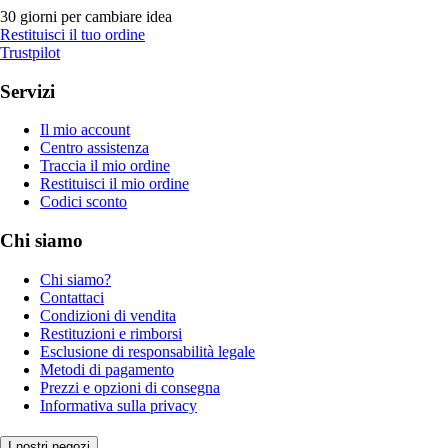
30 giorni per cambiare idea
Restituisci il tuo ordine
Trustpilot
Servizi
Il mio account
Centro assistenza
Traccia il mio ordine
Restituisci il mio ordine
Codici sconto
Chi siamo
Chi siamo?
Contattaci
Condizioni di vendita
Restituzioni e rimborsi
Esclusione di responsabilità legale
Metodi di pagamento
Prezzi e opzioni di consegna
Informativa sulla privacy
I nostri negozi