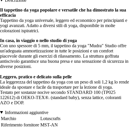
Descrizione
Il tappetino da yoga popolare e versatile che ha dimostrato la sua
efficacia
Tappetino da yoga universale, leggero ed economico per principianti e
yogi avanzati. Adatto a diversi stili di yoga, disponibile in molte
colorazioni ispiratrici.
In casa, in viaggio o nello studio di yoga
Con uno spessore di 5 mm, il tappetino da yoga "Mudra" Studio offre
un'adeguata ammortizzazione in tutte le posizioni e un comfort
piacevole durante gli esercizi di rilassamento. La struttura goffrata
antiscivolo garantisce una buona presa e una sensazione di sicurezza in
diverse posizioni.
Leggero, pratico e delicato sulla pelle
La leggerezza del tappetino da yoga con un peso di soli 1,2 kg lo rende
ideale da spostare e facile da trasportare per la lezione di yoga.
Testato per sostanze nocive secondo STANDARD 100 (TP025
122612) di OEKO-TEX®. (standard baby), senza lattice, coloranti
AZO e DOP.
Informazioni aggiuntive
Marchio
Lotuscrafts
Riferimento fornitore
MST-AN