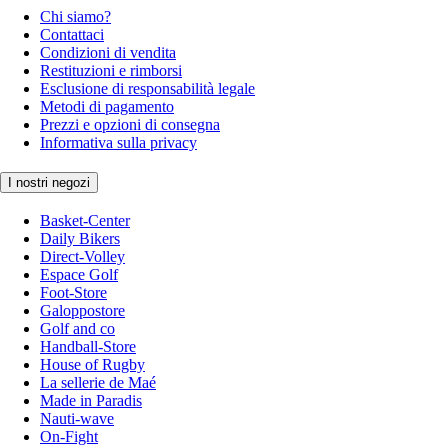
Chi siamo?
Contattaci
Condizioni di vendita
Restituzioni e rimborsi
Esclusione di responsabilità legale
Metodi di pagamento
Prezzi e opzioni di consegna
Informativa sulla privacy
I nostri negozi
Basket-Center
Daily Bikers
Direct-Volley
Espace Golf
Foot-Store
Galoppostore
Golf and co
Handball-Store
House of Rugby
La sellerie de Maé
Made in Paradis
Nauti-wave
On-Fight