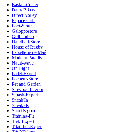
Basket-Center
Daily Bikers
Direct-Volley
Espace Golf
Foot-Store
Galoppostore
Golf and co
Handball-Store
House of Rugby
La sellerie de Maé
Made in Paradis
Nauti-wave
On-Fight
Padel-Expert
Pecheur-Store
Pet and Garden
Slowood Interior
Smash-Expert
Sneak'In
Sneakids
Sport is good
Training-Fit
Trek-Expert
Triathlon-Expert
TripNBikers