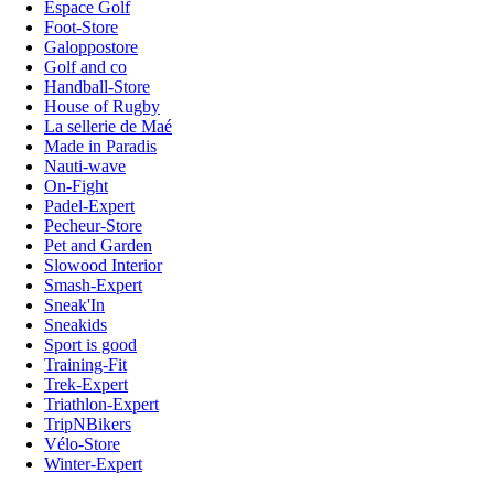
Espace Golf
Foot-Store
Galoppostore
Golf and co
Handball-Store
House of Rugby
La sellerie de Maé
Made in Paradis
Nauti-wave
On-Fight
Padel-Expert
Pecheur-Store
Pet and Garden
Slowood Interior
Smash-Expert
Sneak'In
Sneakids
Sport is good
Training-Fit
Trek-Expert
Triathlon-Expert
TripNBikers
Vélo-Store
Winter-Expert