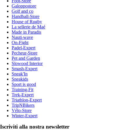
Foot-Store
Galoppostore
Golf and co
Handball-Store
House of Rugby
La sellerie de Maé
Made in Paradis
Nauti-wave
On-Fight
Padel-Expert
Pecheur-Store
Pet and Garden
Slowood Interior
Smash-Expert
Sneak'In
Sneakids
Sport is good
Training-Fit
Trek-Expert
Triathlon-Expert
TripNBikers
Vélo-Store
Winter-Expert
Iscriviti alla nostra newsletter