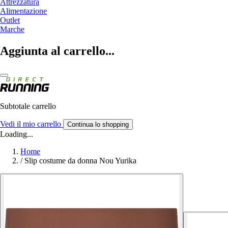
Attrezzatura
Alimentazione
Outlet
Marche
Aggiunta al carrello...
Subtotale carrello
Vedi il mio carrello
Continua lo shopping
Loading...
Home
/
Slip costume da donna Nou Yurika