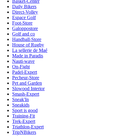
Basket-Center
Daily Bikers
Direct-Volley
Espace Golf
Foot-Store
Galoppostore
Golf and co
Handball-Store
House of Rugby
La sellerie de Maé
Made in Paradis
Nauti-wave
On-Fight
Padel-Expert
Pecheur-Store
Pet and Garden
Slowood Interior
Smash-Expert
Sneak'In
Sneakids
Sport is good
Training-Fit
Trek-Expert
Triathlon-Expert
TripNBikers