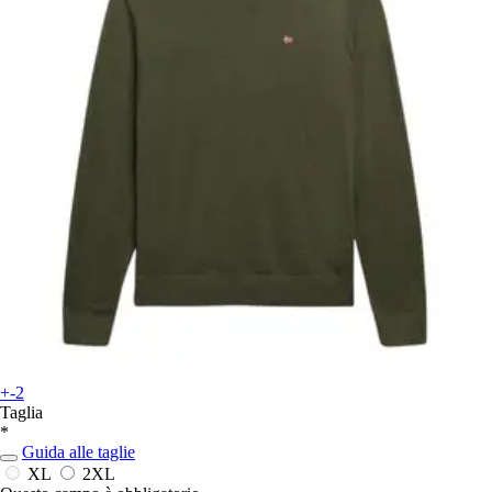
+-2
Taglia
*
Guida alle taglie
XL
2XL