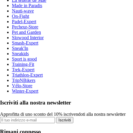
La sellerie de Maé
Made in Paradis
Nauti-wave
On-Fight
Padel-Expert
Pecheur-Store
Pet and Garden
Slowood Interior
Smash-Expert
Sneak'In
Sneakids
Sport is good
Training-Fit
Trek-Expert
Triathlon-Expert
TripNBikers
Vélo-Store
Winter-Expert
Iscriviti alla nostra newsletter
Approfitta di uno sconto del 10% iscrivendoti alla nostra newsletter
Iscriviti
Rimani connesso