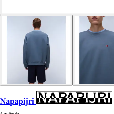
Napapijri
A partire da