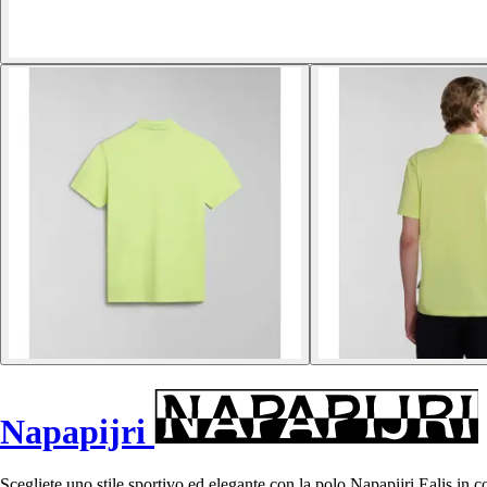
Napapijri
Scegliete uno stile sportivo ed elegante con la polo Napapijri Ealis in c