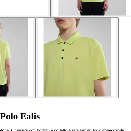
Polo Ealis
otone. Chiusura con bottoni e colletto a rete per un look impeccabile.