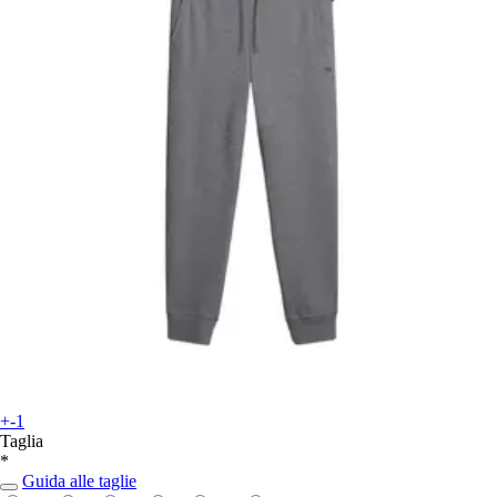
+-1
Taglia
*
Guida alle taglie