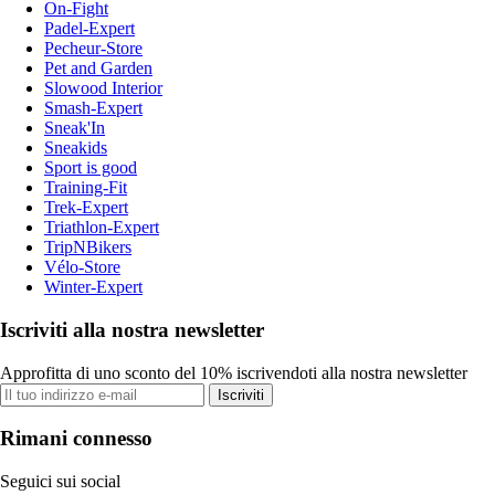
On-Fight
Padel-Expert
Pecheur-Store
Pet and Garden
Slowood Interior
Smash-Expert
Sneak'In
Sneakids
Sport is good
Training-Fit
Trek-Expert
Triathlon-Expert
TripNBikers
Vélo-Store
Winter-Expert
Iscriviti alla nostra newsletter
Approfitta di uno sconto del 10% iscrivendoti alla nostra newsletter
Iscriviti
Rimani connesso
Seguici sui social