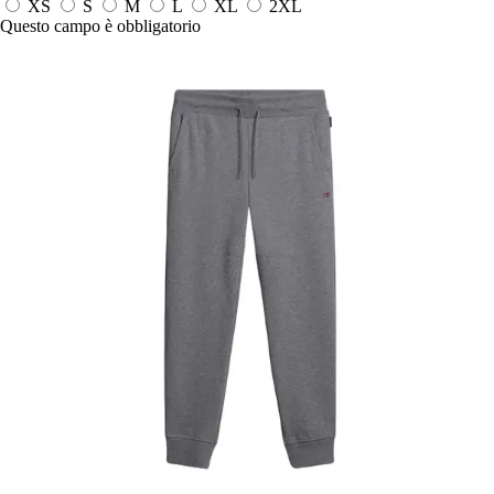
XS
S
M
L
XL
2XL
Questo campo è obbligatorio