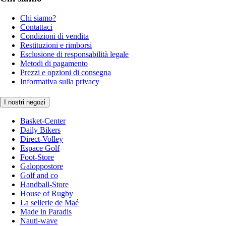
Chi siamo?
Contattaci
Condizioni di vendita
Restituzioni e rimborsi
Esclusione di responsabilità legale
Metodi di pagamento
Prezzi e opzioni di consegna
Informativa sulla privacy
I nostri negozi
Basket-Center
Daily Bikers
Direct-Volley
Espace Golf
Foot-Store
Galoppostore
Golf and co
Handball-Store
House of Rugby
La sellerie de Maé
Made in Paradis
Nauti-wave