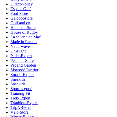
Direct-Volley
Espace Golf
Foot-Store
Galoppostore
Golf and co
Handball-Store
House of Rugby
La sellerie de Maé
Made in Paradis
Nauti-wave
On-Fight
Padel-Expert
Pecheur-Store
Pet and Garden
Slowood Interior
Smash-Expert
Sneak'In
Sneakids
Sport is good
Training-Fit
Trek-Expert
Triathlon-Expert
TripNBikers
Vélo-Store
Winter-Expert