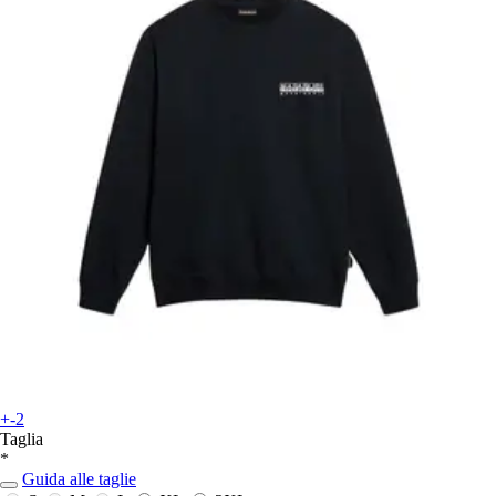
+-2
Taglia
*
Guida alle taglie