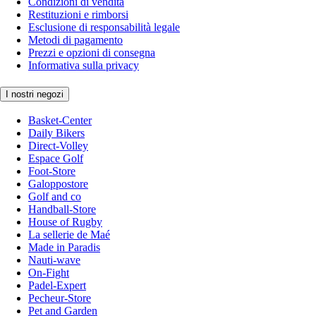
Condizioni di vendita
Restituzioni e rimborsi
Esclusione di responsabilità legale
Metodi di pagamento
Prezzi e opzioni di consegna
Informativa sulla privacy
I nostri negozi
Basket-Center
Daily Bikers
Direct-Volley
Espace Golf
Foot-Store
Galoppostore
Golf and co
Handball-Store
House of Rugby
La sellerie de Maé
Made in Paradis
Nauti-wave
On-Fight
Padel-Expert
Pecheur-Store
Pet and Garden