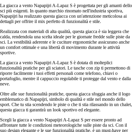
La giacca a vento Napapijri A-Lapaz S è progettata per gli amanti dello
sci più esigenti. In quanto marchio rinomato nell'industria sportiva,
Napapijri ha realizzato questa giacca con un'attenzione meticolosa ai
dettagli per offrire il mix perfetto di funzionalità e stile.
Realizzata con materiali di alta qualità, questa giacca è sia leggera che
calda, rendendola una scelta ideale per le giornate fredde sulle piste da
sci. La vestibilità aderente e le cuciture ergonomiche assicurano anche
un comfort ottimale e una libertà di movimento durante le attività
sportive.
La giacca a vento Napapijri A-Lapaz S è dotata di molteplici
funzionalità pratiche per gli sciatori. Le tasche con zip ti permettono di
riporre facilmente i tuoi effetti personali come telefono, chiavi o
portafoglio, mentre il cappuccio regolabile ti protegge dal vento e dalla
neve.
Oltre alle sue funzionalità pratiche, questa giacca sfoggia anche il logo
emblematico di Napapijri, simbolo di qualità e stile nel mondo dello
sport. Che tu stia scendendo le piste o che ti stia rilassando in un chalet,
questa giacca ti garantirà un look sportivo ed elegante.
Scegli la giacca a vento Napapijri A-Lapaz S per essere pronto ad
affrontare tutte le condizioni meteorologiche sulle piste da sci. Con il
suo design elegante e le sue funzionalità pratiche, è un must-have per