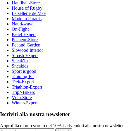
Handball-Store
House of Rugby
La sellerie de Maé
Made in Paradis
Nauti-wave
On-Fight
Padel-Expert
Pecheur-Store
Pet and Garden
Slowood Interior
Smash-Expert
Sneak'In
Sneakids
Sport is good
Training-Fit
Trek-Expert
Triathlon-Expert
TripNBikers
Vélo-Store
Winter-Expert
Iscriviti alla nostra newsletter
Approfitta di uno sconto del 10% iscrivendoti alla nostra newsletter