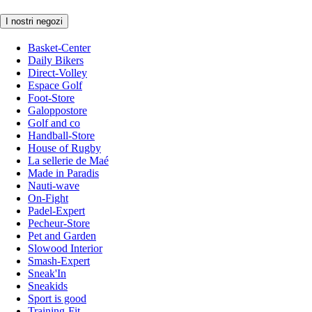
I nostri negozi
Basket-Center
Daily Bikers
Direct-Volley
Espace Golf
Foot-Store
Galoppostore
Golf and co
Handball-Store
House of Rugby
La sellerie de Maé
Made in Paradis
Nauti-wave
On-Fight
Padel-Expert
Pecheur-Store
Pet and Garden
Slowood Interior
Smash-Expert
Sneak'In
Sneakids
Sport is good
Training-Fit