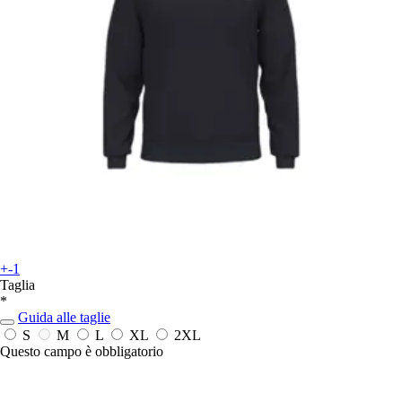
+-1
Taglia
*
Guida alle taglie
S
M
L
XL
2XL
Questo campo è obbligatorio