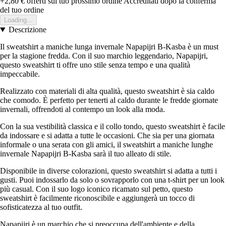
+2,80 €
offerti sul tuo prossimo ordine
Accreditati dopo la conferma
del tuo ordine
Loading...
Descrizione
Il sweatshirt a maniche lunga invernale Napapijri B-Kasba è un must
per la stagione fredda. Con il suo marchio leggendario, Napapijri,
questo sweatshirt ti offre uno stile senza tempo e una qualità
impeccabile.
Realizzato con materiali di alta qualità, questo sweatshirt è sia caldo
che comodo. È perfetto per tenerti al caldo durante le fredde giornate
invernali, offrendoti al contempo un look alla moda.
Con la sua vestibilità classica e il collo tondo, questo sweatshirt è facile
da indossare e si adatta a tutte le occasioni. Che sia per una giornata
informale o una serata con gli amici, il sweatshirt a maniche lunghe
invernale Napapijri B-Kasba sarà il tuo alleato di stile.
Disponibile in diverse colorazioni, questo sweatshirt si adatta a tutti i
gusti. Puoi indossarlo da solo o sovrapporlo con una t-shirt per un look
più casual. Con il suo logo iconico ricamato sul petto, questo
sweatshirt è facilmente riconoscibile e aggiungerà un tocco di
sofisticatezza al tuo outfit.
Napapijri è un marchio che si preoccupa dell'ambiente e della