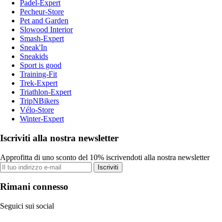
Padel-Expert
Pecheur-Store
Pet and Garden
Slowood Interior
Smash-Expert
Sneak'In
Sneakids
Sport is good
Training-Fit
Trek-Expert
Triathlon-Expert
TripNBikers
Vélo-Store
Winter-Expert
Iscriviti alla nostra newsletter
Approfitta di uno sconto del 10% iscrivendoti alla nostra newsletter
Iscriviti
Rimani connesso
Seguici sui social