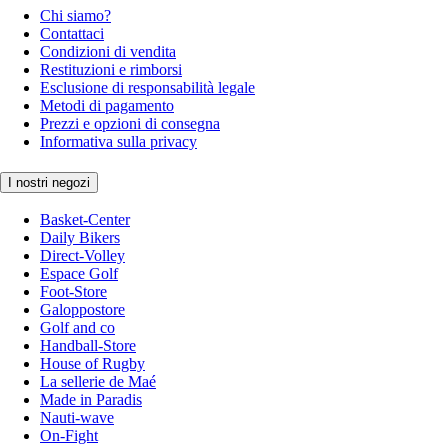
Chi siamo?
Contattaci
Condizioni di vendita
Restituzioni e rimborsi
Esclusione di responsabilità legale
Metodi di pagamento
Prezzi e opzioni di consegna
Informativa sulla privacy
I nostri negozi
Basket-Center
Daily Bikers
Direct-Volley
Espace Golf
Foot-Store
Galoppostore
Golf and co
Handball-Store
House of Rugby
La sellerie de Maé
Made in Paradis
Nauti-wave
On-Fight