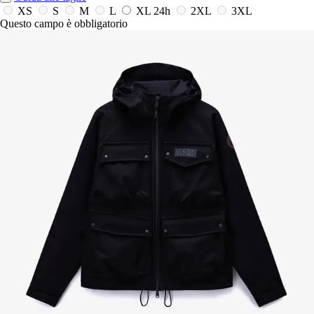
XS
S
M
L
XL
24h
2XL
3XL
Questo campo è obbligatorio