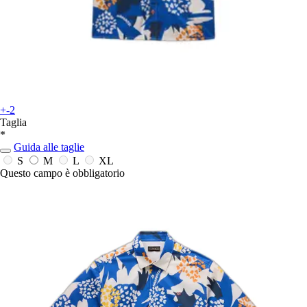
+-2
Taglia
*
Guida alle taglie
S
M
L
XL
Questo campo è obbligatorio