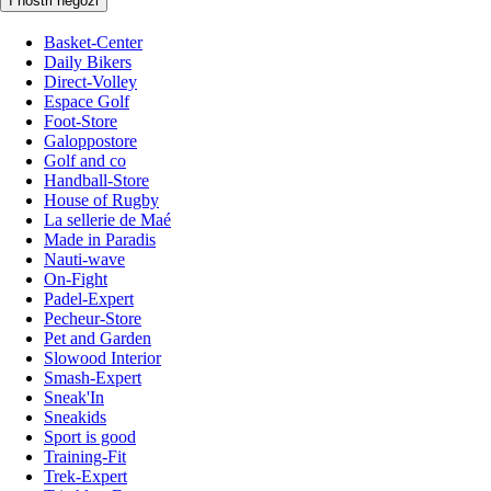
I nostri negozi
Basket-Center
Daily Bikers
Direct-Volley
Espace Golf
Foot-Store
Galoppostore
Golf and co
Handball-Store
House of Rugby
La sellerie de Maé
Made in Paradis
Nauti-wave
On-Fight
Padel-Expert
Pecheur-Store
Pet and Garden
Slowood Interior
Smash-Expert
Sneak'In
Sneakids
Sport is good
Training-Fit
Trek-Expert