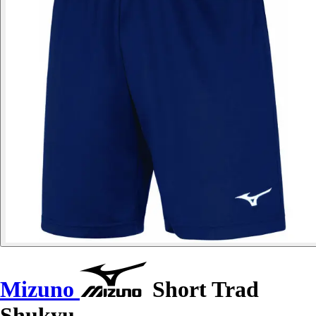
Mizuno
Short Trad
Shukyu