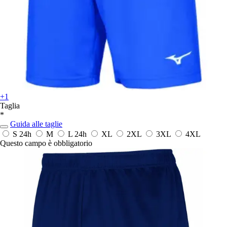
+1
Taglia
*
Guida alle taglie
S
24h
M
L
24h
XL
2XL
3XL
4XL
Questo campo è obbligatorio