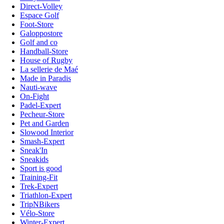
Direct-Volley
Espace Golf
Foot-Store
Galoppostore
Golf and co
Handball-Store
House of Rugby
La sellerie de Maé
Made in Paradis
Nauti-wave
On-Fight
Padel-Expert
Pecheur-Store
Pet and Garden
Slowood Interior
Smash-Expert
Sneak'In
Sneakids
Sport is good
Training-Fit
Trek-Expert
Triathlon-Expert
TripNBikers
Vélo-Store
Winter-Expert