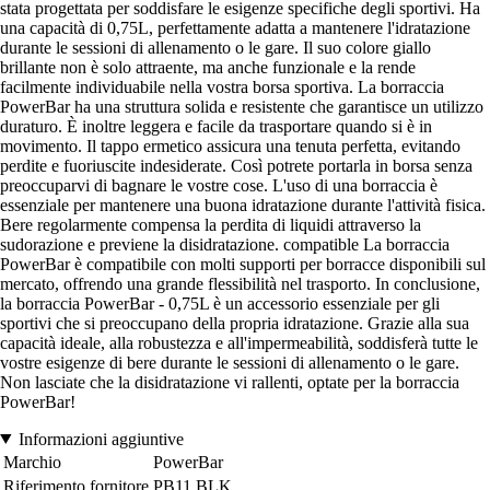
stata progettata per soddisfare le esigenze specifiche degli sportivi. Ha
una capacità di 0,75L, perfettamente adatta a mantenere l'idratazione
durante le sessioni di allenamento o le gare. Il suo colore giallo
brillante non è solo attraente, ma anche funzionale e la rende
facilmente individuabile nella vostra borsa sportiva. La borraccia
PowerBar ha una struttura solida e resistente che garantisce un utilizzo
duraturo. È inoltre leggera e facile da trasportare quando si è in
movimento. Il tappo ermetico assicura una tenuta perfetta, evitando
perdite e fuoriuscite indesiderate. Così potrete portarla in borsa senza
preoccuparvi di bagnare le vostre cose. L'uso di una borraccia è
essenziale per mantenere una buona idratazione durante l'attività fisica.
Bere regolarmente compensa la perdita di liquidi attraverso la
sudorazione e previene la disidratazione. compatible La borraccia
PowerBar è compatibile con molti supporti per borracce disponibili sul
mercato, offrendo una grande flessibilità nel trasporto. In conclusione,
la borraccia PowerBar - 0,75L è un accessorio essenziale per gli
sportivi che si preoccupano della propria idratazione. Grazie alla sua
capacità ideale, alla robustezza e all'impermeabilità, soddisferà tutte le
vostre esigenze di bere durante le sessioni di allenamento o le gare.
Non lasciate che la disidratazione vi rallenti, optate per la borraccia
PowerBar!
Informazioni aggiuntive
Marchio
PowerBar
Riferimento fornitore
PB11.BLK