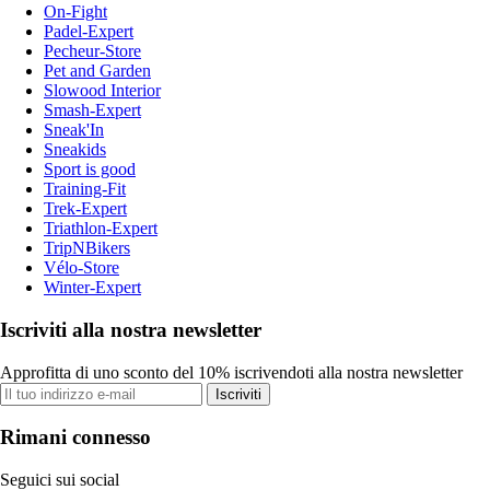
On-Fight
Padel-Expert
Pecheur-Store
Pet and Garden
Slowood Interior
Smash-Expert
Sneak'In
Sneakids
Sport is good
Training-Fit
Trek-Expert
Triathlon-Expert
TripNBikers
Vélo-Store
Winter-Expert
Iscriviti alla nostra newsletter
Approfitta di uno sconto del 10% iscrivendoti alla nostra newsletter
Iscriviti
Rimani connesso
Seguici sui social