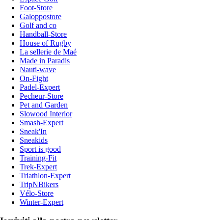
Foot-Store
Galoppostore
Golf and co
Handball-Store
House of Rugby
La sellerie de Maé
Made in Paradis
Nauti-wave
On-Fight
Padel-Expert
Pecheur-Store
Pet and Garden
Slowood Interior
Smash-Expert
Sneak'In
Sneakids
Sport is good
Training-Fit
Trek-Expert
Triathlon-Expert
TripNBikers
Vélo-Store
Winter-Expert