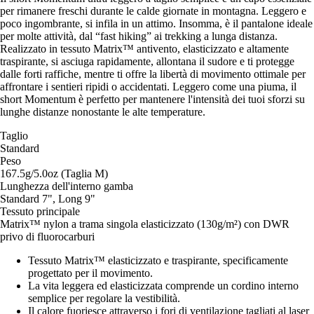
per rimanere freschi durante le calde giornate in montagna. Leggero e
poco ingombrante, si infila in un attimo. Insomma, è il pantalone ideale
per molte attività, dal “fast hiking” ai trekking a lunga distanza.
Realizzato in tessuto Matrix™ antivento, elasticizzato e altamente
traspirante, si asciuga rapidamente, allontana il sudore e ti protegge
dalle forti raffiche, mentre ti offre la libertà di movimento ottimale per
affrontare i sentieri ripidi o accidentati. Leggero come una piuma, il
short Momentum è perfetto per mantenere l'intensità dei tuoi sforzi su
lunghe distanze nonostante le alte temperature.
Taglio
Standard
Peso
167.5g/5.0oz (Taglia M)
Lunghezza dell'interno gamba
Standard 7", Long 9"
Tessuto principale
Matrix™ nylon a trama singola elasticizzato (130g/m²) con DWR
privo di fluorocarburi
Tessuto Matrix™ elasticizzato e traspirante, specificamente
progettato per il movimento.
La vita leggera ed elasticizzata comprende un cordino interno
semplice per regolare la vestibilità.
Il calore fuoriesce attraverso i fori di ventilazione tagliati al laser