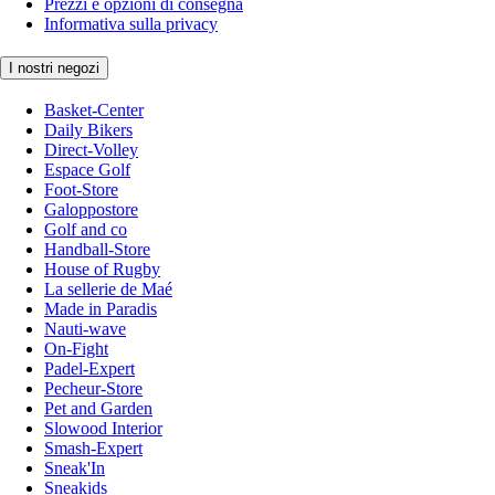
Prezzi e opzioni di consegna
Informativa sulla privacy
I nostri negozi
Basket-Center
Daily Bikers
Direct-Volley
Espace Golf
Foot-Store
Galoppostore
Golf and co
Handball-Store
House of Rugby
La sellerie de Maé
Made in Paradis
Nauti-wave
On-Fight
Padel-Expert
Pecheur-Store
Pet and Garden
Slowood Interior
Smash-Expert
Sneak'In
Sneakids