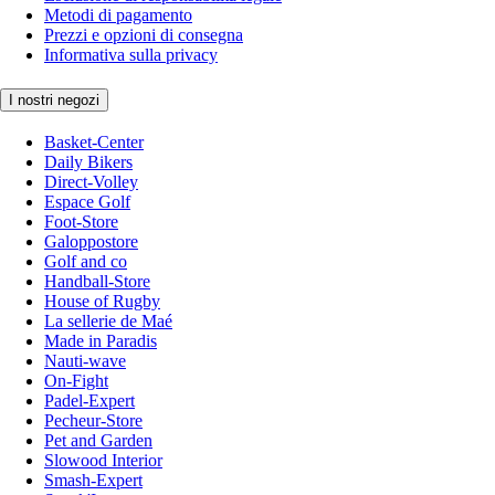
Metodi di pagamento
Prezzi e opzioni di consegna
Informativa sulla privacy
I nostri negozi
Basket-Center
Daily Bikers
Direct-Volley
Espace Golf
Foot-Store
Galoppostore
Golf and co
Handball-Store
House of Rugby
La sellerie de Maé
Made in Paradis
Nauti-wave
On-Fight
Padel-Expert
Pecheur-Store
Pet and Garden
Slowood Interior
Smash-Expert