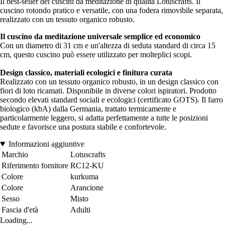
Il best-seller dei cuscini da meditazione di qualità Lotuscrafts. Il
cuscino rotondo pratico e versatile, con una fodera rimovibile separata,
realizzato con un tessuto organico robusto.
Il cuscino da meditazione universale semplice ed economico
Con un diametro di 31 cm e un'altezza di seduta standard di circa 15
cm, questo cuscino può essere utilizzato per molteplici scopi.
Design classico, materiali ecologici e finitura curata
Realizzato con un tessuto organico robusto, in un design classico con
fiori di loto ricamati. Disponibile in diverse colori ispiratori. Prodotto
secondo elevati standard sociali e ecologici (certificato GOTS). Il farro
biologico (kbA) dalla Germania, trattato termicamente e
particolarmente leggero, si adatta perfettamente a tutte le posizioni
sedute e favorisce una postura stabile e confortevole.
Informazioni aggiuntive
Marchio
Lotuscrafts
Riferimento fornitore
RC12-KU
Colore
kurkuma
Colore
Arancione
Sesso
Misto
Fascia d'età
Adulti
Loading...