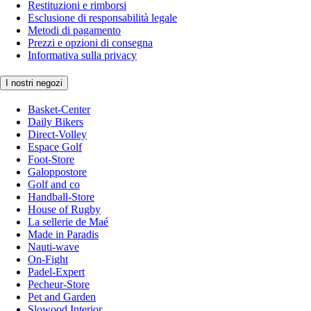
Restituzioni e rimborsi
Esclusione di responsabilità legale
Metodi di pagamento
Prezzi e opzioni di consegna
Informativa sulla privacy
I nostri negozi
Basket-Center
Daily Bikers
Direct-Volley
Espace Golf
Foot-Store
Galoppostore
Golf and co
Handball-Store
House of Rugby
La sellerie de Maé
Made in Paradis
Nauti-wave
On-Fight
Padel-Expert
Pecheur-Store
Pet and Garden
Slowood Interior