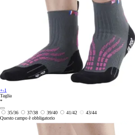
+-1
Taglia
*
35/36
37/38
39/40
41/42
43/44
Questo campo è obbligatorio