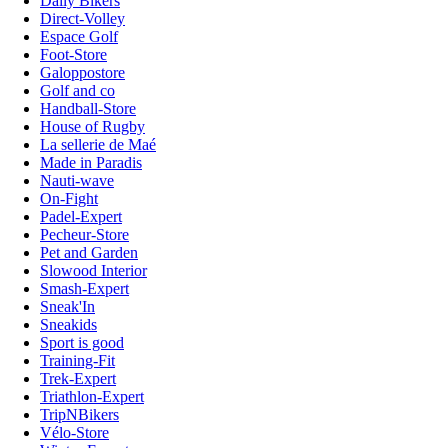
Daily Bikers
Direct-Volley
Espace Golf
Foot-Store
Galoppostore
Golf and co
Handball-Store
House of Rugby
La sellerie de Maé
Made in Paradis
Nauti-wave
On-Fight
Padel-Expert
Pecheur-Store
Pet and Garden
Slowood Interior
Smash-Expert
Sneak'In
Sneakids
Sport is good
Training-Fit
Trek-Expert
Triathlon-Expert
TripNBikers
Vélo-Store