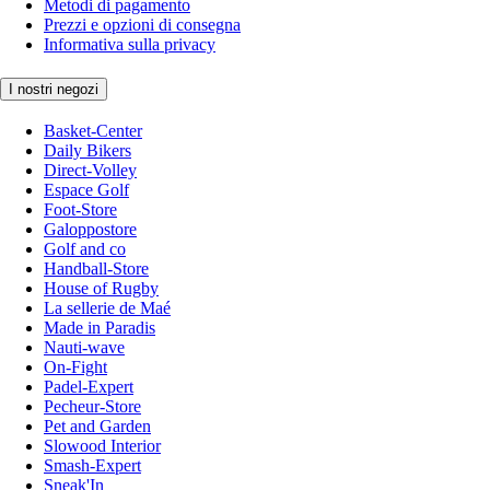
Metodi di pagamento
Prezzi e opzioni di consegna
Informativa sulla privacy
I nostri negozi
Basket-Center
Daily Bikers
Direct-Volley
Espace Golf
Foot-Store
Galoppostore
Golf and co
Handball-Store
House of Rugby
La sellerie de Maé
Made in Paradis
Nauti-wave
On-Fight
Padel-Expert
Pecheur-Store
Pet and Garden
Slowood Interior
Smash-Expert
Sneak'In