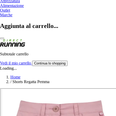
Attrezzatura
Alimentazione
Outlet
Marche
Aggiunta al carrello...
Subtotale carrello
Vedi il mio carrello
Continua lo shopping
Loading...
Home
/
Shorts Regatta Pemma