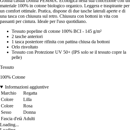
Gonna casual Donna PEMMA. Ecologica nella sua concezione con un
materiale 100% in cotone biologico organico. Leggera e traspirante per
un comfort ottimale. Pratica, dispone di due tasche laterali aperte e di
una tasca con chiusura sul retro. Chiusura con bottoni in vita con
passanti per cintura. Ideale per l'uso quotidiano.
Tessuto popeline di cotone 100% BCI - 145 g/m²
2 tasche anteriori
1 tasca posteriore rifinita con pattina chiusa da bottoni
Orlo risvoltato
Tessuto con Protezione UV 50+ (IPS solo se il tessuto copre la
pelle)
Tessuto
100% Cotone
Informazioni aggiuntive
Marchio
Regatta
Colore
Lilla
Colore
Rosa
Sesso
Donna
Fascia d'età
Adulti
Loading...
Loading...