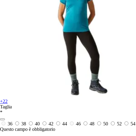
+22
Taglia
*
36
38
40
42
44
46
48
50
52
54
Questo campo è obbligatorio