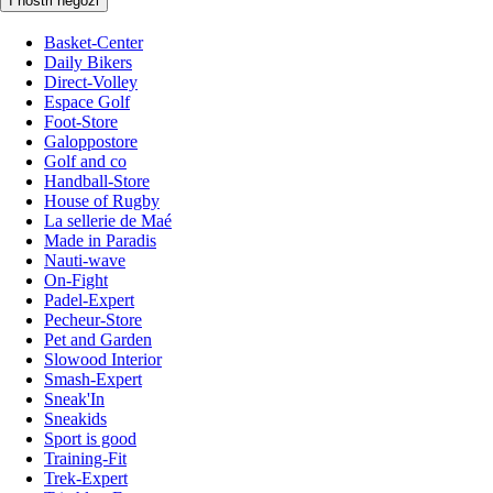
I nostri negozi
Basket-Center
Daily Bikers
Direct-Volley
Espace Golf
Foot-Store
Galoppostore
Golf and co
Handball-Store
House of Rugby
La sellerie de Maé
Made in Paradis
Nauti-wave
On-Fight
Padel-Expert
Pecheur-Store
Pet and Garden
Slowood Interior
Smash-Expert
Sneak'In
Sneakids
Sport is good
Training-Fit
Trek-Expert