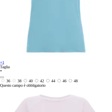
+1
Taglia
*
36
38
40
42
44
46
48
Questo campo è obbligatorio