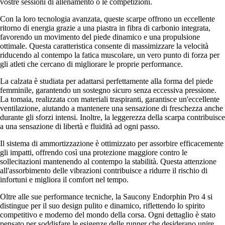
vostre sessioni di allenamento o le competizioni.
Con la loro tecnologia avanzata, queste scarpe offrono un eccellente
ritorno di energia grazie a una piastra in fibra di carbonio integrata,
favorendo un movimento del piede dinamico e una propulsione
ottimale. Questa caratteristica consente di massimizzare la velocità
riducendo al contempo la fatica muscolare, un vero punto di forza per
gli atleti che cercano di migliorare le proprie performance.
La calzata è studiata per adattarsi perfettamente alla forma del piede
femminile, garantendo un sostegno sicuro senza eccessiva pressione.
La tomaia, realizzata con materiali traspiranti, garantisce un'eccellente
ventilazione, aiutando a mantenere una sensazione di freschezza anche
durante gli sforzi intensi. Inoltre, la leggerezza della scarpa contribuisce
a una sensazione di libertà e fluidità ad ogni passo.
Il sistema di ammortizzazione è ottimizzato per assorbire efficacemente
gli impatti, offrendo così una protezione maggiore contro le
sollecitazioni mantenendo al contempo la stabilità. Questa attenzione
all'assorbimento delle vibrazioni contribuisce a ridurre il rischio di
infortuni e migliora il comfort nel tempo.
Oltre alle sue performance tecniche, la Saucony Endorphin Pro 4 si
distingue per il suo design pulito e dinamico, riflettendo lo spirito
competitivo e moderno del mondo della corsa. Ogni dettaglio è stato
pensato per soddisfare le esigenze delle runner che desiderano unire