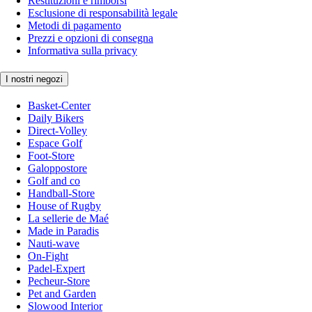
Restituzioni e rimborsi
Esclusione di responsabilità legale
Metodi di pagamento
Prezzi e opzioni di consegna
Informativa sulla privacy
I nostri negozi
Basket-Center
Daily Bikers
Direct-Volley
Espace Golf
Foot-Store
Galoppostore
Golf and co
Handball-Store
House of Rugby
La sellerie de Maé
Made in Paradis
Nauti-wave
On-Fight
Padel-Expert
Pecheur-Store
Pet and Garden
Slowood Interior