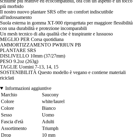
schiume più reattive ed ecocompatibili, ora con un aspetto e un tocco
più morbido
Il nostro nuovo plantare SRS offre un comfort indiscutibile
all'indossamento
Suola esterna in gomma XT-900 riprogettata per maggiore flessibilità
con una durabilità e protezione incomparabili
Un mesh tecnico di alta qualità che è traspirante e lussuoso
MEGLIO PER Corsa quotidiana
AMMORTIZZAMENTO PWRRUN PB
PLANTARE SRS
DISLIVELLO 10mm (37/27mm)
PESO 9.2oz (263g)
TAGLIE Uomini 7-13, 14, 15
SOSTENIBILITÀ Questo modello è vegano e contiene materiali
riciclati
Informazioni aggiuntive
Marchio
Saucony
Colore
white/laurel
Colore
Bianco
Sesso
Uomo
Fascia d'età
Adulti
Assortimento
Triumph
Drop
10 mm