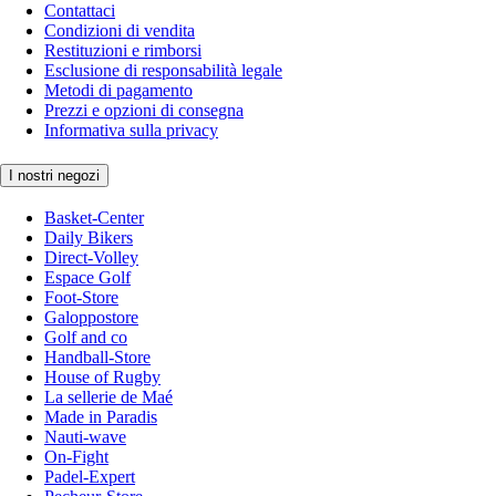
Contattaci
Condizioni di vendita
Restituzioni e rimborsi
Esclusione di responsabilità legale
Metodi di pagamento
Prezzi e opzioni di consegna
Informativa sulla privacy
I nostri negozi
Basket-Center
Daily Bikers
Direct-Volley
Espace Golf
Foot-Store
Galoppostore
Golf and co
Handball-Store
House of Rugby
La sellerie de Maé
Made in Paradis
Nauti-wave
On-Fight
Padel-Expert