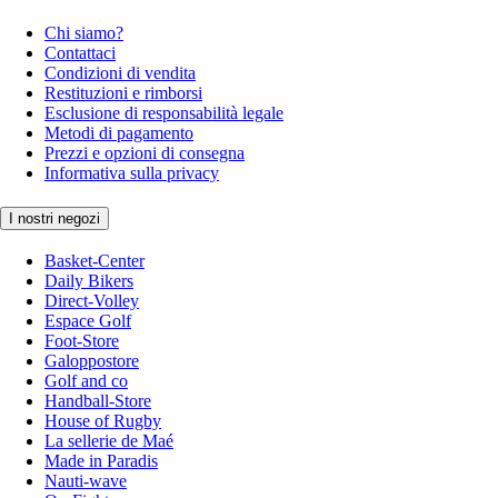
Chi siamo?
Contattaci
Condizioni di vendita
Restituzioni e rimborsi
Esclusione di responsabilità legale
Metodi di pagamento
Prezzi e opzioni di consegna
Informativa sulla privacy
I nostri negozi
Basket-Center
Daily Bikers
Direct-Volley
Espace Golf
Foot-Store
Galoppostore
Golf and co
Handball-Store
House of Rugby
La sellerie de Maé
Made in Paradis
Nauti-wave