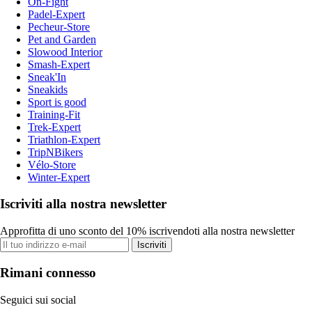
On-Fight
Padel-Expert
Pecheur-Store
Pet and Garden
Slowood Interior
Smash-Expert
Sneak'In
Sneakids
Sport is good
Training-Fit
Trek-Expert
Triathlon-Expert
TripNBikers
Vélo-Store
Winter-Expert
Iscriviti alla nostra newsletter
Approfitta di uno sconto del 10% iscrivendoti alla nostra newsletter
Iscriviti
Rimani connesso
Seguici sui social