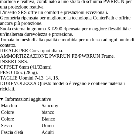
morbida e reattiva, combinato a uno strato di schiuma PWRRUN per
una protezione reattiva.
L'inserto SRS offre un comfort e prestazioni eccezionali.
Geometria ripensata per migliorare la tecnologia CenterPath e offrire
ancora più protezione.
Suola esterna in gomma XT-900 ripensata per maggiore flessibilità e
un'inalterata durevolezza e protezione.
Tomaia in mesh di alta qualità e morbida per un lusso ad ogni punto di
contatto.
IDEALE PER Corsa quotidiana.
AMMORTIZZAZIONE PWRRUN PB/PWRRUN Frame.
INSERT SRS.
OFFSET 6mm (41/33mm).
PESO 10oz (285g).
TAGLIE Uomini 7-13, 14, 15.
DUREVOLEZZA Questo modello è vegano e contiene materiali
riciclati.
Informazioni aggiuntive
Marchio
Saucony
Colore
bianco
Colore
Bianco
Sesso
Uomo
Fascia d'età
Adulti