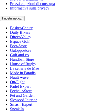
Prezzi e opzioni di consegna
Informativa sulla privacy
I nostri negozi
Basket-Center
Daily Bikers
Direct-Volley
Espace Golf
Foot-Store
Galoppostore
Golf and co
Handball-Store
House of Rugby
La sellerie de Maé
Made in Paradis
Nauti-wave
On-Fight
Padel-Expert
Pecheur-Store
Pet and Garden
Slowood Interior
Smash-Expert
Sneak'In