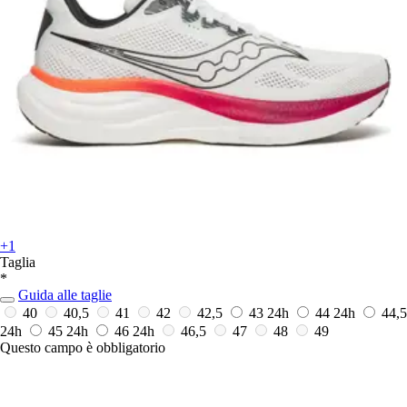
+1
Taglia
*
Guida alle taglie
40
40,5
41
42
42,5
43
24h
44
24h
44,5
24h
45
24h
46
24h
46,5
47
48
49
Questo campo è obbligatorio